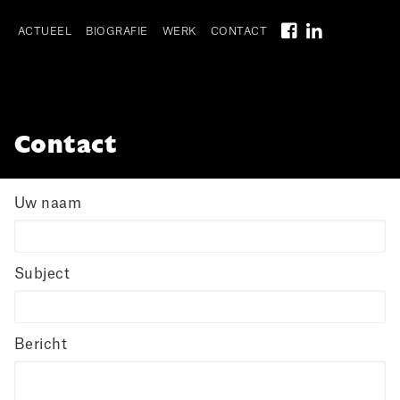
Skip
to
ACTUEEL
BIOGRAFIE
WERK
CONTACT
main
Main
navigation
navigation
Contact
Uw naam
Subject
Bericht