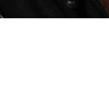
ReinAard - de solo
(najaar 2026)
In de herfst van 2026 zal begenadigd
performer Tom Lanoye toeren met ReinAard —
de solo, een avond- vullend verbaal
huzarenstuk gebaseerd op ReinAard, zijn
bestseller en eigen visie op de vos. Balancerend