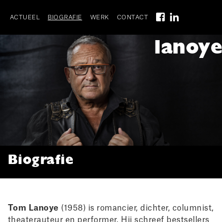
Skip
to
ACTUEEL
BIOGRAFIE
WERK
CONTACT
main
Main
navigation
lanoye
navigation
Biografie
Tom Lanoye
(1958) is romancier, dichter, columnist,
theaterauteur en performer. Hij schreef bestsellers