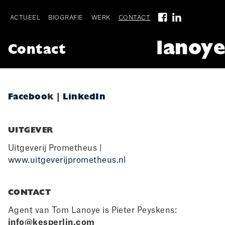
Skip
to
ACTUEEL
BIOGRAFIE
WERK
CONTACT
main
Main
navigation
lanoye
Contact
navigation
Faceboo
k
|
LinkedIn
UITGEVER
Uitgeverij Prometheus |
www.uitgeverijprometheus.nl
CONTACT
Agent van Tom Lanoye is Pieter Peyskens:
info@kesperlin.com