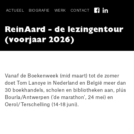
Skip
to
ACTUEEL
BIOGRAFIE
WERK
CONTACT
main
Main
navigation
ReinAard - de lezingentour
navigation
(voorjaar 2026)
I
Vanaf de Boekenweek (mid maart) tot de zomer
doet Tom Lanoye in Nederland en België meer dan
30 boekhandels, scholen en bibliotheken aan, plús
Bourla/Antwerpen ('de marathon', 24 mei) en
Oerol/Terschelling (14-18 juni).