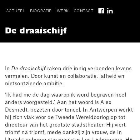
Skip
to
ACTUEEL
BIOGRAFIE
WERK
CONTACT
main
Main
navigation
De draaischijf
navigation
I
In
De draaischijf
raken drie innig verbonden levens
vermalen. Door kunst en collaboratie, lafheid en
nietsontziende ambitie.
‘Ik had me de dag waarop ik word begraven heel
anders voorgesteld.’ Aan het woord is Alex
Desmedt, bezeten door toneel. In Antwerpen werkt
hij zich vlak voor de Tweede Wereldoorlog op tot
directeur van het grootste stadstheater. Hij viert
triomf na triomf, mede dankzij zijn vrouw, de in