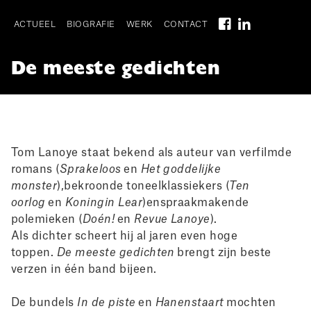
Skip
to
ACTUEEL
BIOGRAFIE
WERK
CONTACT
main
Main
navigation
De meeste gedichten
navigation
I
Tom Lanoye staat bekend als auteur van verfilmde
romans (
Sprakeloos
en
Het goddelijke
monster
),bekroonde toneelklassiekers (
Ten
oorlog
en
Koningin Lear
)enspraakmakende
polemieken (
Doén!
en
Revue Lanoye
).
Als dichter scheert hij al jaren even hoge
toppen.
De meeste gedichten
brengt zijn beste
verzen in één band bijeen.
De bundels
In de piste
en
Hanenstaart
mochten