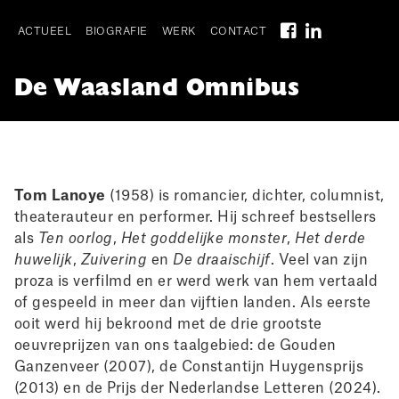
Skip
to
ACTUEEL
BIOGRAFIE
WERK
CONTACT
main
Main
navigation
De Waasland Omnibus
navigation
I
Tom Lanoye
(1958) is romancier, dichter, columnist,
theaterauteur en performer. Hij schreef bestsellers
als
Ten oorlog
,
Het goddelijke monster
,
Het derde
huwelijk
,
Zuivering
en
De draaischijf
. Veel van zijn
proza is verfilmd en er werd werk van hem vertaald
of gespeeld in meer dan vijftien landen. Als eerste
ooit werd hij bekroond met de drie grootste
oeuvreprijzen van ons taalgebied: de Gouden
Ganzenveer (2007), de Constantijn Huygensprijs
(2013) en de Prijs der Nederlandse Letteren (2024).