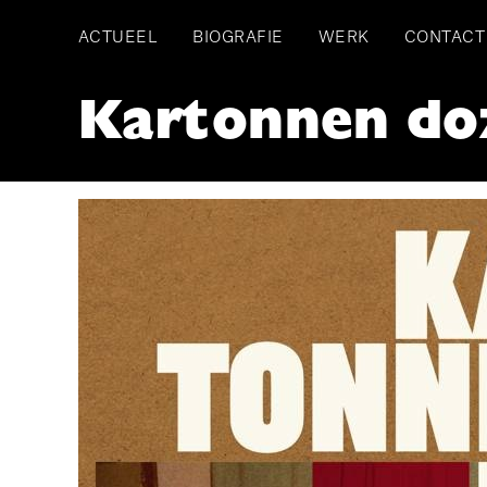
Skip
ACTUEEL
BIOGRAFIE
WERK
CONTACT
to
main
Main
navigation
Kartonnen do
navigation
Image