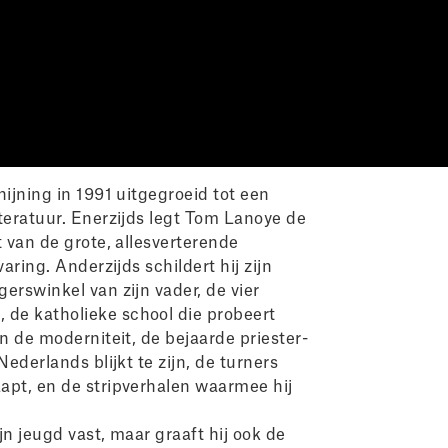
hijning in 1991 uitgegroeid tot een
teratuur. Enerzijds legt Tom Lanoye de
t van de grote, allesverterende
aring. Anderzijds schildert hij zijn
erswinkel van zijn vader, de vier
de katholieke school die probeert
an de moderniteit, de bejaarde priester-
Nederlands blijkt te zijn, de turners
apt, en de stripverhalen waarmee hij
jn jeugd vast, maar graaft hij ook de