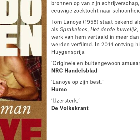
bronnen op van zijn schrijverschap, 
eeuwige zoektocht naar schoonheid, 
Tom Lanoye (1958) staat bekend als
als
Sprakeloos
,
Het derde huwelijk
,
werk van hem vertaald in meer dan v
werden verfilmd. In 2014 ontving hi
Huygensprijs.
‘Originele en buitengewoon amusant
NRC Handelsblad
‘Lanoye op zijn best.’
Humo
‘IJzersterk.’
De Volkskrant