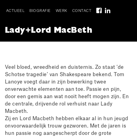
Skip
to
ACTUEEL
BIOGRAFIE
WERK
CONTACT
main
Main
navigation
Lady+Lord MacBeth
navigation
I
Veel bloed, wreedheid en duisternis. Zo staat ‘de
Schotse tragedie’ van Shakespeare bekend. Tom
Lanoye voegt daar in zijn bewerking twee
onverwachte elementen aan toe. Passie en pijn,
door een gemis aan wat nooit heeft mogen zijn. En
de centrale, drijvende rol verhuist naar Lady
Macbeth.
Zij en Lord Macbeth hebben elkaar al in hun jeugd
onvoorwaardelijk trouw gezworen. Met de jaren is
hun passie nog aangescherpt door de grote