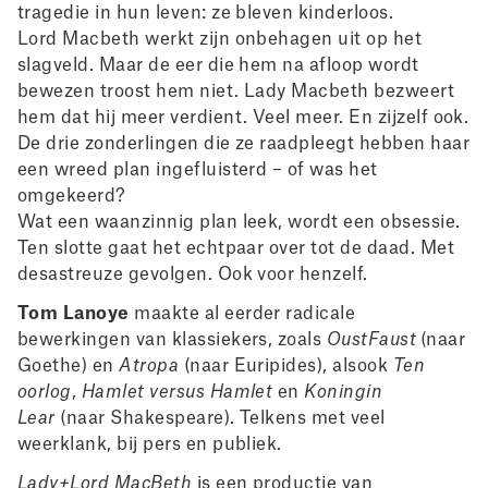
tragedie in hun leven: ze bleven kinderloos.
Lord Macbeth werkt zijn onbehagen uit op het
slagveld. Maar de eer die hem na afloop wordt
bewezen troost hem niet. Lady Macbeth bezweert
hem dat hij meer verdient. Veel meer. En zijzelf ook.
De drie zonderlingen die ze raadpleegt hebben haar
een wreed plan ingefluisterd – of was het
omgekeerd?
Wat een waanzinnig plan leek, wordt een obsessie.
Ten slotte gaat het echtpaar over tot de daad. Met
desastreuze gevolgen. Ook voor henzelf.
Tom Lanoye
maakte al eerder radicale
bewerkingen van klassiekers, zoals
OustFaust
(naar
Goethe) en
Atropa
(naar Euripides), alsook
Ten
oorlog
,
Hamlet versus Hamlet
en
Koningin
Lear
(naar Shakespeare). Telkens met veel
weerklank, bij pers en publiek.
Lady+Lord MacBeth
is een productie van