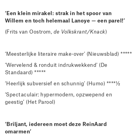
‘Een klein mirakel: strak in het spoor van
Willem
en toch helemaal Lanoye — een parel!’
(Frits van Oostrom,
de
Volkskrant/Knack
)
‘Meesterlijke literaire make-over' (Nieuwsblad) *****
‘Wervelend & ronduit indrukwekkend' (De
Standaard) *****
‘Heerlijk subversief en schunnig' (Humo) ****½
‘Spectaculair: hypermodern, opzwepend en
geestig’ (Het Parool)
‘Briljant, iedereen moet deze ReinAard
omarmen’