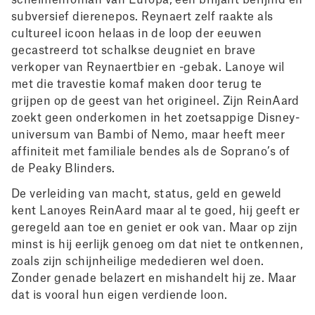
schelmenroman van Europa, een briljant berijmd en
subversief dierenepos. Reynaert zelf raakte als
cultureel icoon helaas in de loop der eeuwen
gecastreerd tot schalkse deugniet en brave
verkoper van Reynaertbier en -gebak. Lanoye wil
met die travestie komaf maken door terug te
grijpen op de geest van het origineel. Zijn ReinAard
zoekt geen onderkomen in het zoetsappige Disney-
universum van Bambi of Nemo, maar heeft meer
affiniteit met familiale bendes als de Soprano’s of
de Peaky Blinders.
De verleiding van macht, status, geld en geweld
kent Lanoyes ReinAard maar al te goed, hij geeft er
geregeld aan toe en geniet er ook van. Maar op zijn
minst is hij eerlijk genoeg om dat niet te ontkennen,
zoals zijn schijnheilige mededieren wel doen.
Zonder genade belazert en mishandelt hij ze. Maar
dat is vooral hun eigen verdiende loon.