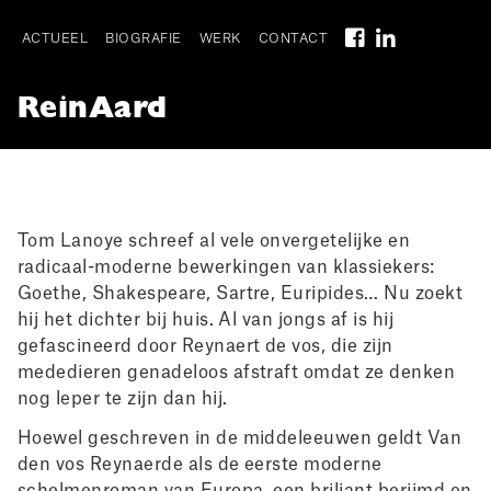
Skip
to
ACTUEEL
BIOGRAFIE
WERK
CONTACT
main
Main
navigation
ReinAard
navigation
I
Tom Lanoye schreef al vele onvergetelijke en
radicaal-moderne bewerkingen van klassiekers:
Goethe, Shakespeare, Sartre, Euripides… Nu zoekt
hij het dichter bij huis. Al van jongs af is hij
gefascineerd door Reynaert de vos, die zijn
mededieren genadeloos afstraft omdat ze denken
nog leper te zijn dan hij.
Hoewel geschreven in de middeleeuwen geldt Van
den vos Reynaerde als de eerste moderne